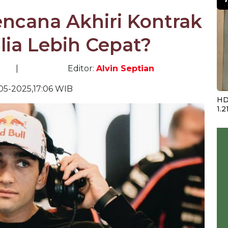
encana Akhiri Kontrak
lia Lebih Cepat?
|
Editor:
Alvin Septian
05-2025,17:06 WIB
HD
1.2