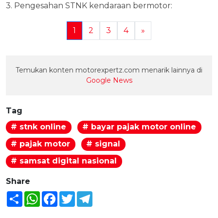
3. Pengesahan STNK kendaraan bermotor:
1
2
3
4
»
Temukan konten motorexpertz.com menarik lainnya di
Google News
Tag
# stnk online
# bayar pajak motor online
# pajak motor
# signal
# samsat digital nasional
Share
Share
WhatsApp
Facebook
Twitter
Telegram