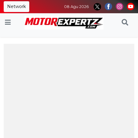
Network
08 Agu 2026