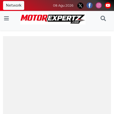
Network
08 Agu 2026