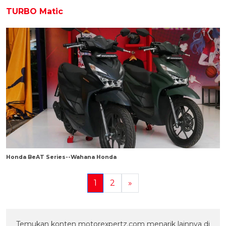
TURBO Matic
Honda BeAT Series--Wahana Honda
1
2
»
Temukan konten motorexpertz.com menarik lainnya di