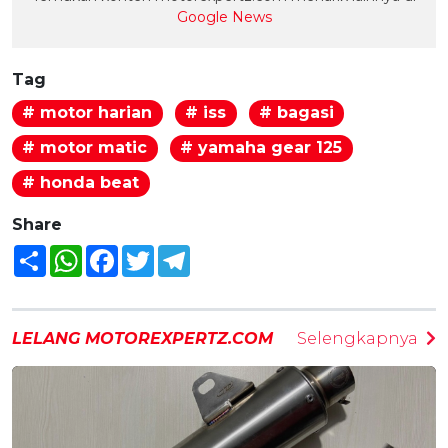
Google News
Tag
# motor harian
# iss
# bagasi
# motor matic
# yamaha gear 125
# honda beat
Share
Share
WhatsApp
Facebook
Twitter
Telegram
LELANG MOTOREXPERTZ.COM
Selengkapnya