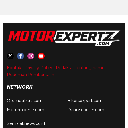
Kontak
Privacy Policy
Redaksi
Tentang Kami
Pedoman Pemberitaan
NETWORK
Otomotifxtra.com
Bikersexpert.com
Motorexpertz.com
Duniascooter.com
Semaraknews.co.id