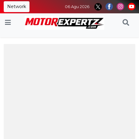
Network
06 Agu 2026