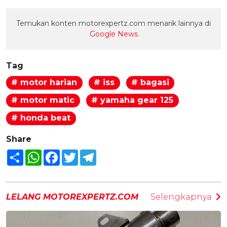
Temukan konten motorexpertz.com menarik lainnya di
Google News
Tag
# motor harian
# iss
# bagasi
# motor matic
# yamaha gear 125
# honda beat
Share
Share
WhatsApp
Facebook
Twitter
Telegram
LELANG MOTOREXPERTZ.COM
Selengkapnya