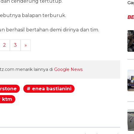
n dan cenderung tertutup.
Ga
nyebutnya balapan terburuk.
BE
mun berhasil bertahan demi dirinya dan tim.
2
3
»
z.com menarik lainnya di
Google News
erstone
# enea bastianini
 ktm
egram