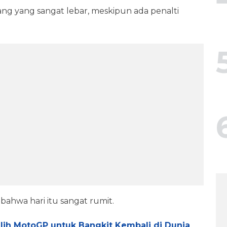
rang yang sangat lebar, meskipun ada penalti
ahwa hari itu sangat rumit.
lih MotoGP untuk Bangkit Kembali di Dunia