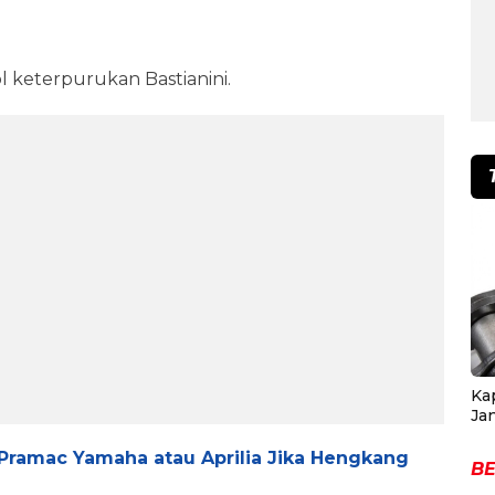
l keterpurukan Bastianini.
Ka
Ja
 Pramac Yamaha atau Aprilia Jika Hengkang
BE