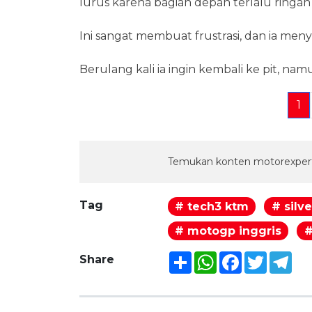
lurus karena bagian depan terlalu ringa
Ini sangat membuat frustrasi, dan ia me
Berulang kali ia ingin kembali ke pit, na
1
Temukan konten motorexpert
Tag
# tech3 ktm
# silv
# motogp inggris
#
Share
WhatsApp
Facebook
Twitter
Tel
Share