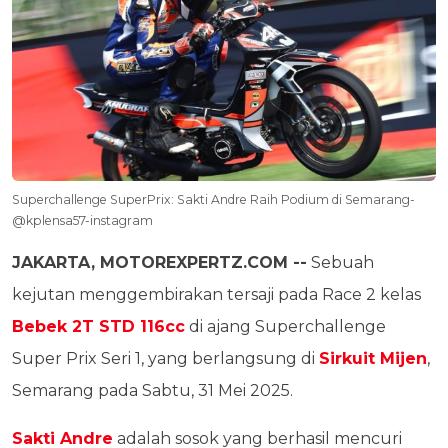
Superchallenge SuperPrix: Sakti Andre Raih Podium di Semarang-
@kplensa57-instagram
JAKARTA, MOTOREXPERTZ.COM --
Sebuah
kejutan menggembirakan tersaji pada Race 2 kelas
Bebek 2T STD 116cc
di ajang Superchallenge
Super Prix Seri 1, yang berlangsung di
Sirkuit Mijen
,
Semarang pada Sabtu, 31 Mei 2025.
Sakti Andre
adalah sosok yang berhasil mencuri