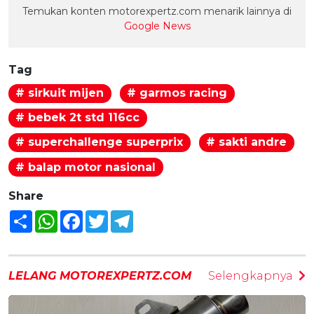
Temukan konten motorexpertz.com menarik lainnya di
Google News
Tag
# sirkuit mijen
# garmos racing
# bebek 2t std 116cc
# superchallenge superprix
# sakti andre
# balap motor nasional
Share
Share
WhatsApp
Facebook
Twitter
Telegram
LELANG MOTOREXPERTZ.COM
Selengkapnya