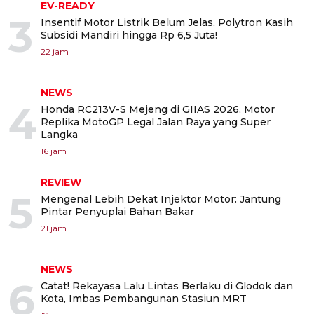
EV-READY
3
Insentif Motor Listrik Belum Jelas, Polytron Kasih
Subsidi Mandiri hingga Rp 6,5 Juta!
22 jam
NEWS
4
Honda RC213V-S Mejeng di GIIAS 2026, Motor
Replika MotoGP Legal Jalan Raya yang Super
Langka
16 jam
REVIEW
5
Mengenal Lebih Dekat Injektor Motor: Jantung
Pintar Penyuplai Bahan Bakar
21 jam
NEWS
6
Catat! Rekayasa Lalu Lintas Berlaku di Glodok dan
Kota, Imbas Pembangunan Stasiun MRT