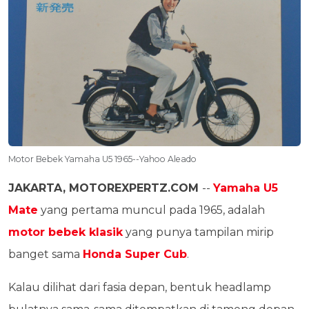
Motor Bebek Yamaha U5 1965--Yahoo Aleado
JAKARTA, MOTOREXPERTZ.COM
--
Yamaha U5
Mate
yang pertama muncul pada 1965, adalah
motor bebek klasik
yang punya tampilan mirip
banget sama
Honda Super Cub
.
Kalau dilihat dari fasia depan, bentuk headlamp