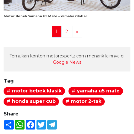
Motor Bebek Yamaha U5 Mate--Yamaha Global
1
2
»
Temukan konten motorexpertz.com menarik lainnya di
Google News
Tag
# motor bebek klasik
# yamaha u5 mate
# honda super cub
# motor 2-tak
Share
Share
WhatsApp
Facebook
Twitter
Telegram