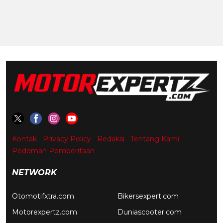
Kontak
Privacy Policy
Redaksi
Tentang Kami
Pedoman Pemberitaan
NETWORK
Otomotifxtra.com
Bikersexpert.com
Motorexpertz.com
Duniascooter.com