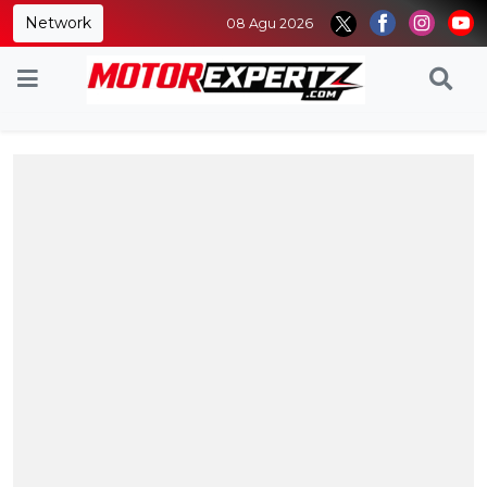
Network
08 Agu 2026