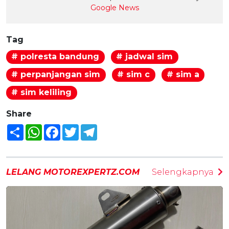
Google News
Tag
# polresta bandung
# jadwal sim
# perpanjangan sim
# sim c
# sim a
# sim keliling
Share
Share
WhatsApp
Facebook
Twitter
Telegram
LELANG MOTOREXPERTZ.COM
Selengkapnya