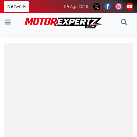
Network
09 Agu 2026