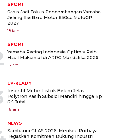
SPORT
1
Sasis Jadi Fokus Pengembangan Yamaha
Jelang Era Baru Motor 850cc MotoGP
2027
18 jam
SPORT
2
Yamaha Racing Indonesia Optimis Raih
Hasil Maksimal di ARRC Mandalika 2026
15 jam
EV-READY
3
Insentif Motor Listrik Belum Jelas,
Polytron Kasih Subsidi Mandiri hingga Rp
6,5 Juta!
16 jam
NEWS
4
Sambangi GIIAS 2026, Menkeu Purbaya
Tegaskan Komitmen Dukung Industri