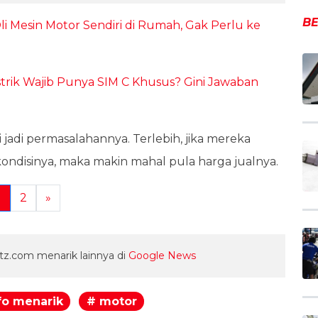
BE
i Mesin Motor Sendiri di Rumah, Gak Perlu ke
rik Wajib Punya SIM C Khusus? Gini Jawaban
i jadi permasalahannya. Terlebih, jika mereka
 kondisinya, maka makin mahal pula harga jualnya.
1
2
»
z.com menarik lainnya di
Google News
fo menarik
# motor