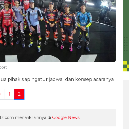
port
emua pihak siap ngatur jadwal dan konsep acaranya.
«
1
2
z.com menarik lainnya di
Google News