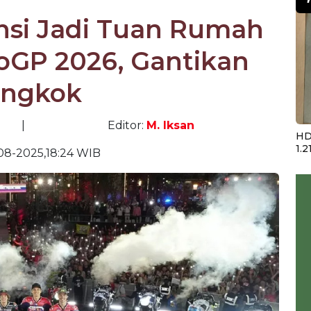
nsi Jadi Tuan Rumah
oGP 2026, Gantikan
ngkok
|
Editor:
M. Iksan
HD
1.2
08-2025,18:24 WIB