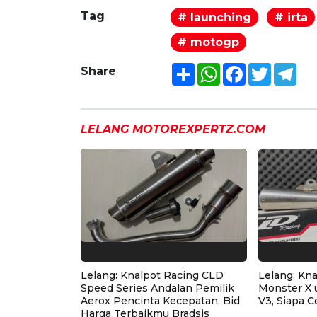
Tag
# launching
# irta
# motogp
Share
WhatsApp
Facebook
Twitter
Tel
Share
LELANG MOTOREXPERTZ.COM
Lelang: Knalpot Racing CLD
Lelang: Kn
Speed Series Andalan Pemilik
Monster X 
Aerox Pencinta Kecepatan, Bid
V3, Siapa C
Harga Terbaikmu Bradsis