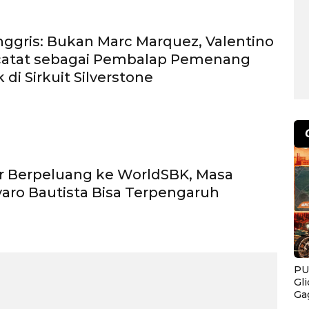
ggris: Bukan Marc Marquez, Valentino
rcatat sebagai Pembalap Pemenang
di Sirkuit Silverstone
er Berpeluang ke WorldSBK, Masa
aro Bautista Bisa Terpengaruh
PU
Gl
Ga