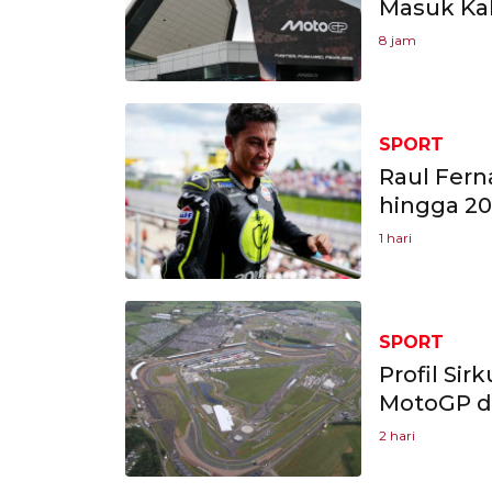
Masuk Ka
8 jam
SPORT
Raul Fern
hingga 20
1 hari
SPORT
Profil Sir
MotoGP da
2 hari