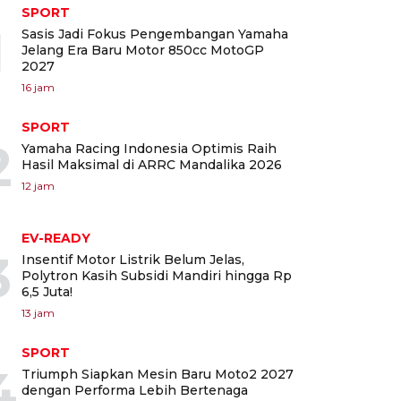
SPORT
1
Sasis Jadi Fokus Pengembangan Yamaha
Jelang Era Baru Motor 850cc MotoGP
2027
16 jam
SPORT
2
Yamaha Racing Indonesia Optimis Raih
Hasil Maksimal di ARRC Mandalika 2026
12 jam
EV-READY
3
Insentif Motor Listrik Belum Jelas,
Polytron Kasih Subsidi Mandiri hingga Rp
6,5 Juta!
13 jam
SPORT
4
Triumph Siapkan Mesin Baru Moto2 2027
dengan Performa Lebih Bertenaga