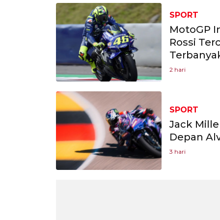
SPORT
MotoGP In
Rossi Te
Terbanyak 
2 hari
SPORT
Jack Mill
Depan Alv
3 hari