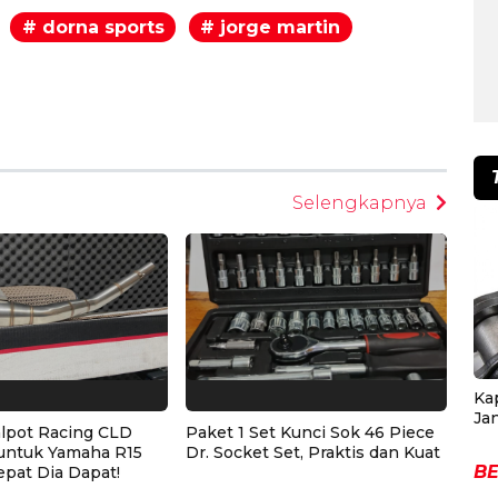
# dorna sports
# jorge martin
egram
Selengkapnya
Ka
Ja
alpot Racing CLD
Paket 1 Set Kunci Sok 46 Piece
untuk Yamaha R15
Dr. Socket Set, Praktis dan Kuat
BE
epat Dia Dapat!