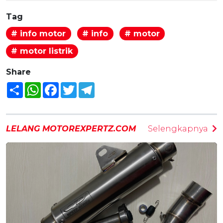
Tag
# info motor
# info
# motor
# motor listrik
Share
Share
WhatsApp
Facebook
Twitter
Telegram
LELANG MOTOREXPERTZ.COM
Selengkapnya