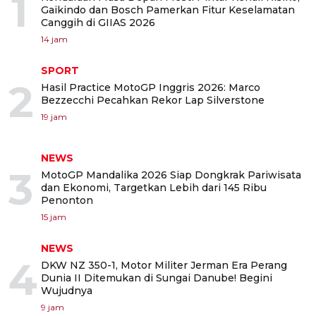
1
Gaikindo dan Bosch Pamerkan Fitur Keselamatan
Canggih di GIIAS 2026
14 jam
SPORT
2
Hasil Practice MotoGP Inggris 2026: Marco
Bezzecchi Pecahkan Rekor Lap Silverstone
19 jam
NEWS
3
MotoGP Mandalika 2026 Siap Dongkrak Pariwisata
dan Ekonomi, Targetkan Lebih dari 145 Ribu
Penonton
15 jam
NEWS
4
DKW NZ 350-1, Motor Militer Jerman Era Perang
Dunia II Ditemukan di Sungai Danube! Begini
Wujudnya
9 jam