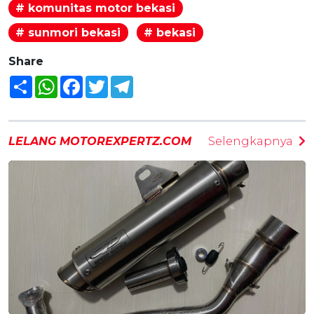
# komunitas motor bekasi
# sunmori bekasi
# bekasi
Share
Share
WhatsApp
Facebook
Twitter
Telegram
LELANG MOTOREXPERTZ.COM
Selengkapnya