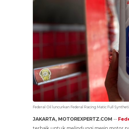
Federal Oil luncurkan Federal Racing Matic Full Synthet
JAKARTA, MOTOREXPERTZ.COM
--
Fede
terbaik untuk melindungi mesin motor 