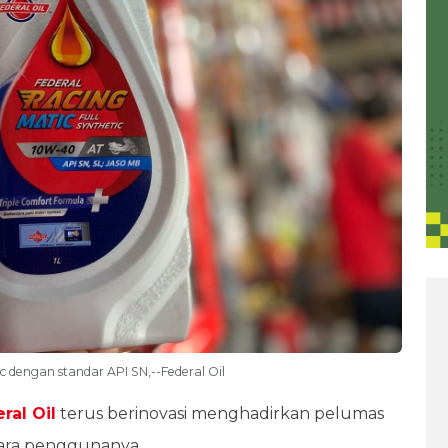
ic dengan standar API SN,--Federal Oil
ral Oil
terus berinovasi menghadirkan pelumas
para penggunanya.