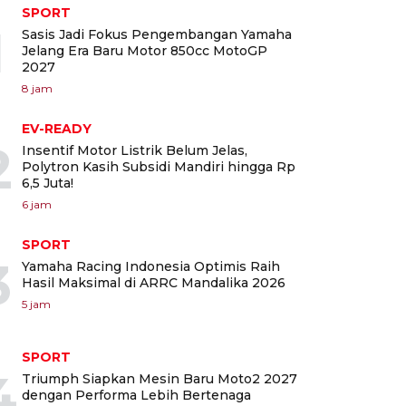
SPORT
1
Sasis Jadi Fokus Pengembangan Yamaha
Jelang Era Baru Motor 850cc MotoGP
2027
8 jam
EV-READY
2
Insentif Motor Listrik Belum Jelas,
Polytron Kasih Subsidi Mandiri hingga Rp
6,5 Juta!
6 jam
SPORT
3
Yamaha Racing Indonesia Optimis Raih
Hasil Maksimal di ARRC Mandalika 2026
5 jam
SPORT
4
Triumph Siapkan Mesin Baru Moto2 2027
dengan Performa Lebih Bertenaga