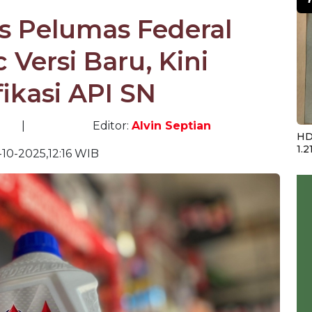
lis Pelumas Federal
 Versi Baru, Kini
fikasi API SN
|
Editor:
Alvin Septian
HD
1.2
-10-2025,12:16 WIB