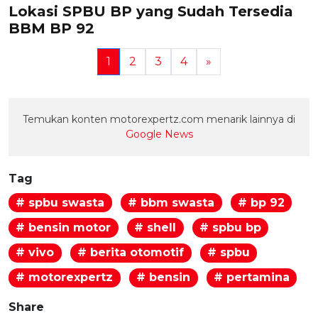
Lokasi SPBU BP yang Sudah Tersedia
BBM BP 92
1
2
3
4
»
Temukan konten motorexpertz.com menarik lainnya di
Google News
Tag
# spbu swasta
# bbm swasta
# bp 92
# bensin motor
# shell
# spbu bp
# vivo
# berita otomotif
# spbu
# motorexpertz
# bensin
# pertamina
Share