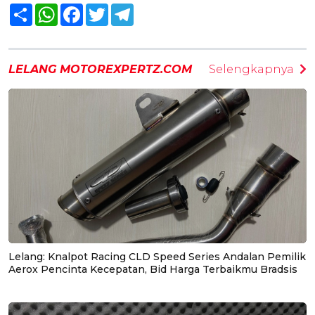
Share
WhatsApp
Facebook
Twitter
Telegram
LELANG MOTOREXPERTZ.COM
Selengkapnya
Lelang: Knalpot Racing CLD Speed Series Andalan Pemilik
Aerox Pencinta Kecepatan, Bid Harga Terbaikmu Bradsis