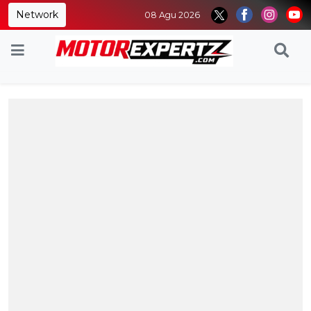
Network
08 Agu 2026