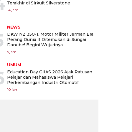
4
Terakhir di Sirkuit Silverstone
14 jam
NEWS
5
DKW NZ 350-1, Motor Militer Jerman Era
Perang Dunia II Ditemukan di Sungai
Danube! Begini Wujudnya
5 jam
UMUM
6
Education Day GIIAS 2026 Ajak Ratusan
Pelajar dan Mahasiswa Pelajari
Perkembangan Industri Otomotif
10 jam