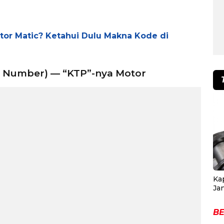
u
otor Matic? Ketahui Dulu Makna Kode di
ion Number) — “KTP”-nya Motor
Ka
Ja
BE