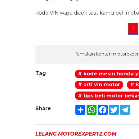
Kode VIN wajib dicek saat kamu beli moto
1
Temukan konten motorexpert
Tag
# kode mesin honda 
# arti vin motor
# 
# tips beli motor beka
Share
WhatsApp
Facebook
Twitter
Tel
Share
LELANG MOTOREXPERTZ.COM