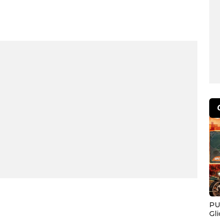
PU
Gl