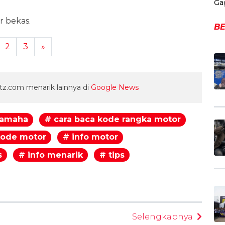
Ga
r bekas.
BE
2
3
»
z.com menarik lainnya di
Google News
yamaha
# cara baca kode rangka motor
kode motor
# info motor
s
# info menarik
# tips
egram
Selengkapnya