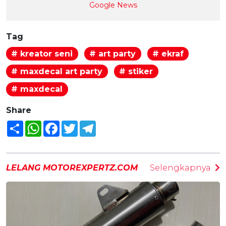
Google News
Tag
# kreator seni
# art party
# ekraf
# maxdecal art party
# stiker
# maxdecal
Share
Share
WhatsApp
Facebook
Twitter
Telegram
LELANG MOTOREXPERTZ.COM
Selengkapnya