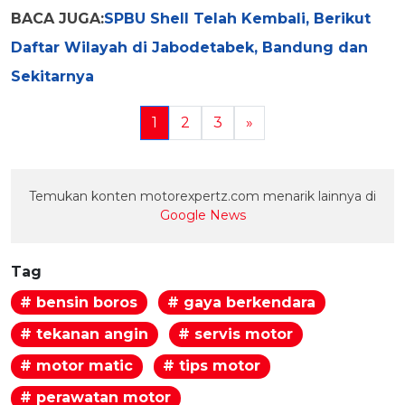
BACA JUGA:
SPBU Shell Telah Kembali, Berikut
Daftar Wilayah di Jabodetabek, Bandung dan
Sekitarnya
1
2
3
»
Temukan konten motorexpertz.com menarik lainnya di
Google News
Tag
# bensin boros
# gaya berkendara
# tekanan angin
# servis motor
# motor matic
# tips motor
# perawatan motor