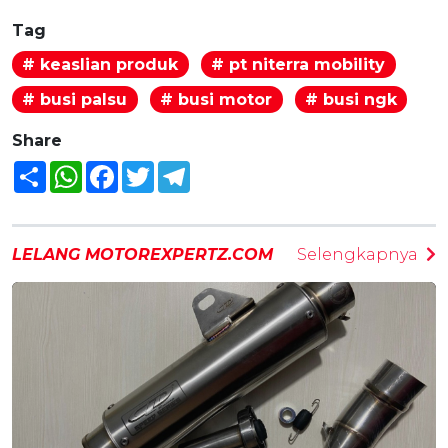
Tag
# keaslian produk
# pt niterra mobility
# busi palsu
# busi motor
# busi ngk
Share
Share
WhatsApp
Facebook
Twitter
Telegram
LELANG MOTOREXPERTZ.COM
Selengkapnya