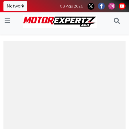
Network
08 Agu 2026