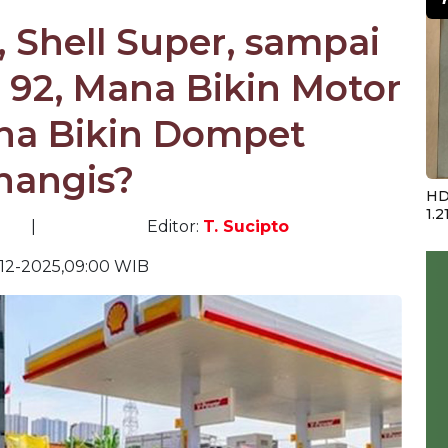
 Shell Super, sampai
N 92, Mana Bikin Motor
na Bikin Dompet
nangis?
HD
1.2
|
Editor:
T. Sucipto
12-2025,09:00 WIB