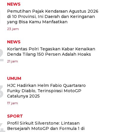
NEWS
1
Pemutihan Pajak Kendaraan Agustus 2026
di 10 Provinsi, Ini Daerah dan Keringanan
yang Bisa Kamu Manfaatkan
23 jam
NEWS
2
Korlantas Polri Tegaskan Kabar Kenaikan
Denda Tilang 150 Persen Adalah Hoaks
21 jam
UMUM
3
HJC Hadirkan Helm Fabio Quartararo
Funky Diablo, Terinspirasi MotoGP
Catalunya 2025
17 jam
SPORT
4
Profil Sirkuit Silverstone: Lintasan
Bersejarah MotoGP dan Formula 1 di