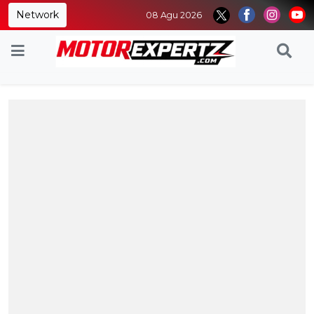
Network
08 Agu 2026