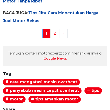
Motor Tanpa Ribet
BACA JUGA:
Tips Jitu Cara Menentukan Harga
Jual Motor Bekas
1
2
»
Temukan konten motorexpertz.com menarik lainnya di
Google News
Tag
# cara mengatasi mesin overheat
# penyebab mesin cepat overheat
# tips
# motor
# tips amankan motor
Share