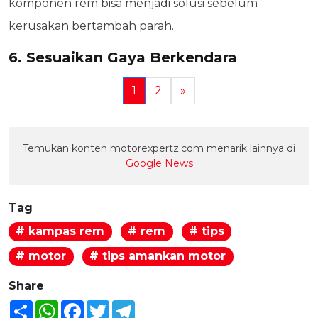
komponen rem bisa menjadi solusi sebelum
kerusakan bertambah parah.
6. Sesuaikan Gaya Berkendara
1
2
»
Temukan konten motorexpertz.com menarik lainnya di
Google News
Tag
# kampas rem
# rem
# tips
# motor
# tips amankan motor
Share
Share
WhatsApp
Facebook
Twitter
Telegram