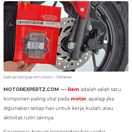
Ilustrasi kampas rem motor--OkiNews
MOTOREXPERTZ.COM ---
Rem
adalah salah satu
komponen paling vital pada
motor
, apalagi jika
digunakan setiap hari untuk kerja, kuliah, atau
aktivitas rutin lainnya.
Sayangnya, banyak pengendara baru sadar