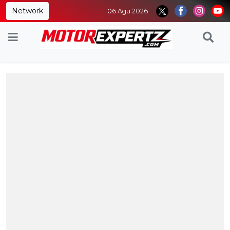
Network
06 Agu 2026