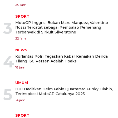
20 jam
SPORT
3
MotoGP Inggris: Bukan Marc Marquez, Valentino
Rossi Tercatat sebagai Pembalap Pemenang
Terbanyak di Sirkuit Silverstone
22 jam
NEWS
4
Korlantas Polri Tegaskan Kabar Kenaikan Denda
Tilang 150 Persen Adalah Hoaks
18 jam
UMUM
5
HJC Hadirkan Helm Fabio Quartararo Funky Diablo,
Terinspirasi MotoGP Catalunya 2025
14 jam
SPORT