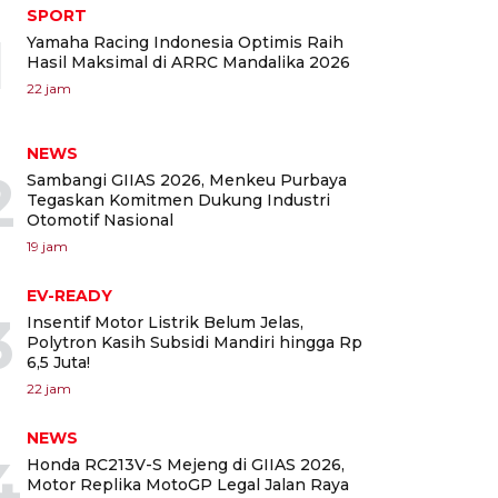
SPORT
1
Yamaha Racing Indonesia Optimis Raih
Hasil Maksimal di ARRC Mandalika 2026
22 jam
NEWS
2
Sambangi GIIAS 2026, Menkeu Purbaya
Tegaskan Komitmen Dukung Industri
Otomotif Nasional
19 jam
EV-READY
3
Insentif Motor Listrik Belum Jelas,
Polytron Kasih Subsidi Mandiri hingga Rp
6,5 Juta!
22 jam
NEWS
4
Honda RC213V-S Mejeng di GIIAS 2026,
Motor Replika MotoGP Legal Jalan Raya