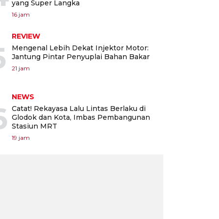
yang Super Langka
16 jam
REVIEW
5
Mengenal Lebih Dekat Injektor Motor:
Jantung Pintar Penyuplai Bahan Bakar
21 jam
NEWS
6
Catat! Rekayasa Lalu Lintas Berlaku di
Glodok dan Kota, Imbas Pembangunan
Stasiun MRT
19 jam