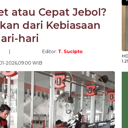
t atau Cepat Jebol?
kan dari Kebiasaan
ari-hari
|
Editor:
T. Sucipto
HD
1.2
01-2026,09:00 WIB