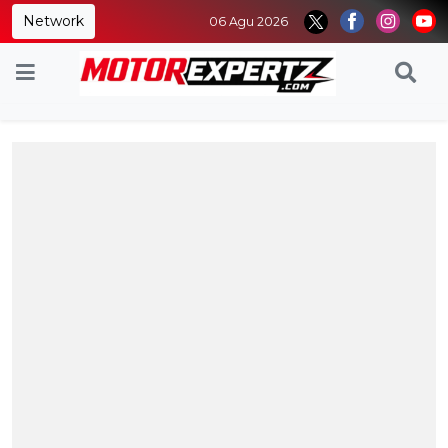
Network
06 Agu 2026