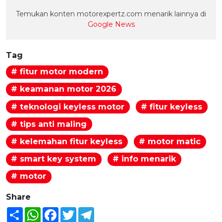
Temukan konten motorexpertz.com menarik lainnya di
Google News
Tag
# fitur motor modern
# keamanan motor 2026
# teknologi keyless motor
# fitur keyless
# tips anti maling
# kelemahan fitur keyless
# motor matic
# smart key system
# info menarik
# motor
Share
Share
WhatsApp
Facebook
Twitter
Telegram