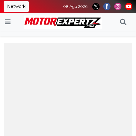
Network
08 Agu 2026