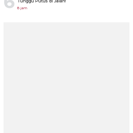
6
Tunggu Putus di Jalan!
8 jam