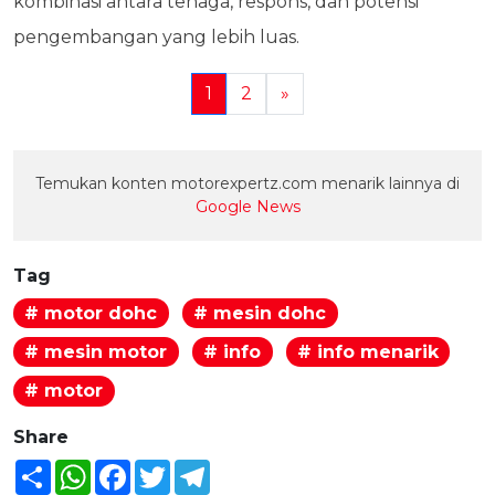
kombinasi antara tenaga, respons, dan potensi
pengembangan yang lebih luas.
1
2
»
Temukan konten motorexpertz.com menarik lainnya di
Google News
Tag
# motor dohc
# mesin dohc
# mesin motor
# info
# info menarik
# motor
Share
Share
WhatsApp
Facebook
Twitter
Telegram