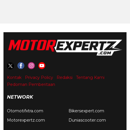
Kontak
Privacy Policy
Redaksi
Tentang Kami
Pedoman Pemberitaan
NETWORK
Otomotifxtra.com
Bikersexpert.com
Motorexpertz.com
Duniascooter.com