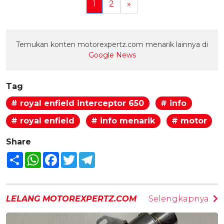
1
2
»
Temukan konten motorexpertz.com menarik lainnya di
Google News
Tag
# royal enfield interceptor 650
# info
# royal enfield
# info menarik
# motor
Share
Share
WhatsApp
Facebook
Twitter
Telegram
LELANG MOTOREXPERTZ.COM
Selengkapnya