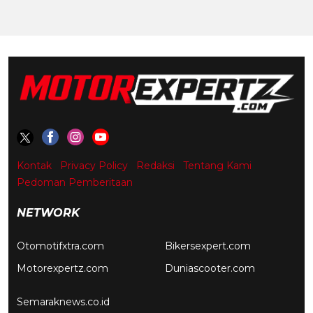
Kontak
Privacy Policy
Redaksi
Tentang Kami
Pedoman Pemberitaan
NETWORK
Otomotifxtra.com
Bikersexpert.com
Motorexpertz.com
Duniascooter.com
Semaraknews.co.id