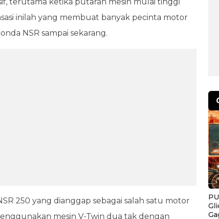
sif, terutama ketika putaran mesin mulai tinggi
nsasi inilah yang membuat banyak pecinta motor
Honda NSR sampai sekarang.
PU
i NSR 250 yang dianggap sebagai salah satu motor
Gl
Ga
ni menggunakan mesin V-Twin dua tak dengan