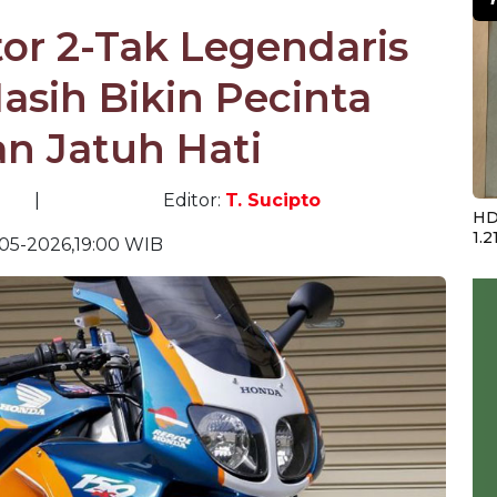
or 2-Tak Legendaris
sih Bikin Pecinta
n Jatuh Hati
|
Editor:
T. Sucipto
HD
1.2
05-2026,19:00 WIB