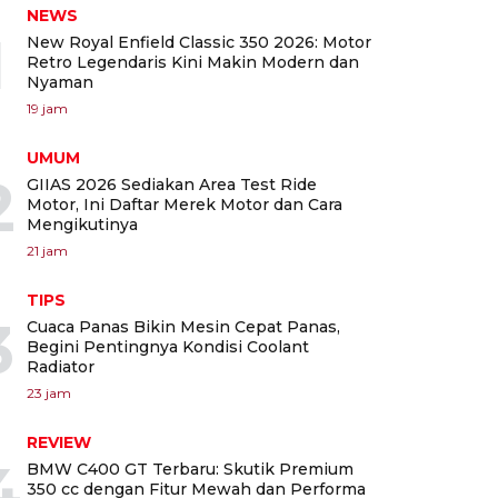
NEWS
1
New Royal Enfield Classic 350 2026: Motor
Retro Legendaris Kini Makin Modern dan
Nyaman
19 jam
UMUM
2
GIIAS 2026 Sediakan Area Test Ride
Motor, Ini Daftar Merek Motor dan Cara
Mengikutinya
21 jam
TIPS
3
Cuaca Panas Bikin Mesin Cepat Panas,
Begini Pentingnya Kondisi Coolant
Radiator
23 jam
REVIEW
4
BMW C400 GT Terbaru: Skutik Premium
350 cc dengan Fitur Mewah dan Performa