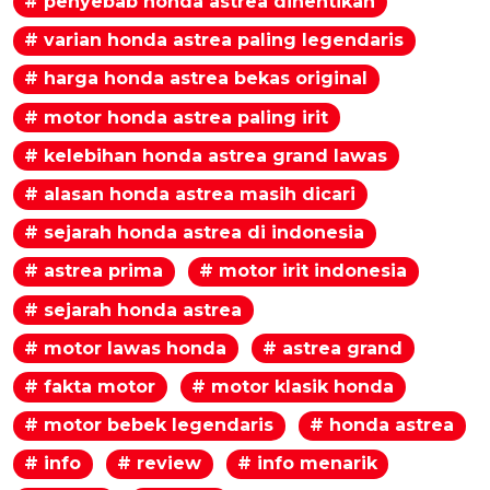
# penyebab honda astrea dihentikan
# varian honda astrea paling legendaris
# harga honda astrea bekas original
# motor honda astrea paling irit
# kelebihan honda astrea grand lawas
# alasan honda astrea masih dicari
# sejarah honda astrea di indonesia
# astrea prima
# motor irit indonesia
# sejarah honda astrea
# motor lawas honda
# astrea grand
# fakta motor
# motor klasik honda
# motor bebek legendaris
# honda astrea
# info
# review
# info menarik