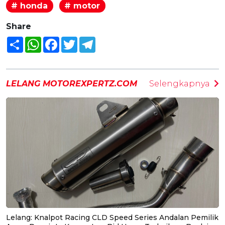
# honda
# motor
Share
Share
WhatsApp
Facebook
Twitter
Telegram
LELANG MOTOREXPERTZ.COM
Selengkapnya
Lelang: Knalpot Racing CLD Speed Series Andalan Pemilik