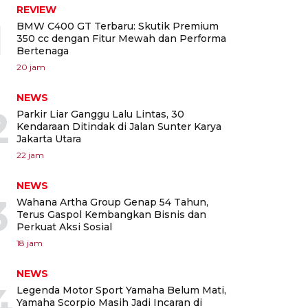
REVIEW
1
BMW C400 GT Terbaru: Skutik Premium
350 cc dengan Fitur Mewah dan Performa
Bertenaga
20 jam
NEWS
2
Parkir Liar Ganggu Lalu Lintas, 30
Kendaraan Ditindak di Jalan Sunter Karya
Jakarta Utara
22 jam
NEWS
3
Wahana Artha Group Genap 54 Tahun,
Terus Gaspol Kembangkan Bisnis dan
Perkuat Aksi Sosial
18 jam
NEWS
4
Legenda Motor Sport Yamaha Belum Mati,
Yamaha Scorpio Masih Jadi Incaran di