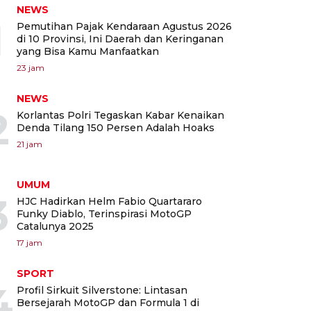
NEWS
1
Pemutihan Pajak Kendaraan Agustus 2026
di 10 Provinsi, Ini Daerah dan Keringanan
yang Bisa Kamu Manfaatkan
23 jam
NEWS
2
Korlantas Polri Tegaskan Kabar Kenaikan
Denda Tilang 150 Persen Adalah Hoaks
21 jam
UMUM
3
HJC Hadirkan Helm Fabio Quartararo
Funky Diablo, Terinspirasi MotoGP
Catalunya 2025
17 jam
SPORT
4
Profil Sirkuit Silverstone: Lintasan
Bersejarah MotoGP dan Formula 1 di