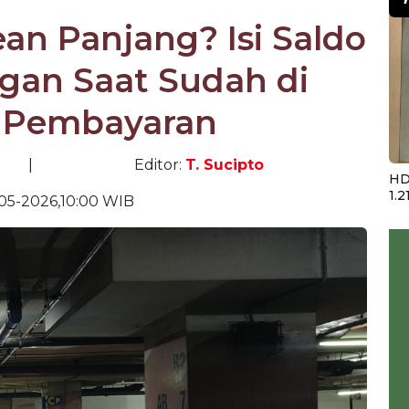
ean Panjang? Isi Saldo
ngan Saat Sudah di
 Pembayaran
|
Editor:
T. Sucipto
HD
1.2
05-2026,10:00 WIB