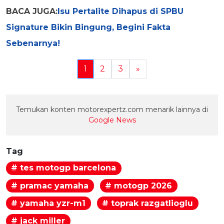
BACA JUGA:
Isu Pertalite Dihapus di SPBU
Signature Bikin Bingung, Begini Fakta
Sebenarnya!
1
2
3
»
Temukan konten motorexpertz.com menarik lainnya di
Google News
Tag
# tes motogp barcelona
# pramac yamaha
# motogp 2026
# yamaha yzr-m1
# toprak razgatlioglu
# jack miller