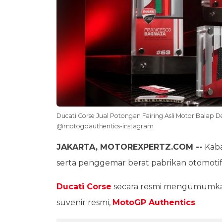
Ducati Corse Jual Potongan Fairing Asli Motor Balap 
@motogpauthentics-instagram
JAKARTA, MOTOREXPERTZ.COM --
Kaba
serta penggemar berat pabrikan otomotif as
Ducati Corse
secara resmi mengumumkan
suvenir resmi,
MotoGP Authentics
.