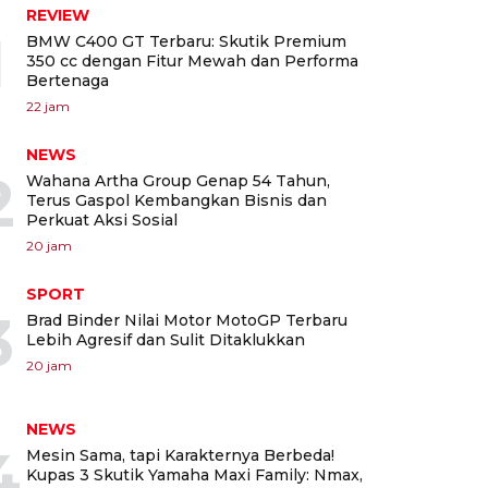
REVIEW
1
BMW C400 GT Terbaru: Skutik Premium
350 cc dengan Fitur Mewah dan Performa
Bertenaga
22 jam
NEWS
2
Wahana Artha Group Genap 54 Tahun,
Terus Gaspol Kembangkan Bisnis dan
Perkuat Aksi Sosial
20 jam
SPORT
3
Brad Binder Nilai Motor MotoGP Terbaru
Lebih Agresif dan Sulit Ditaklukkan
20 jam
NEWS
4
Mesin Sama, tapi Karakternya Berbeda!
Kupas 3 Skutik Yamaha Maxi Family: Nmax,