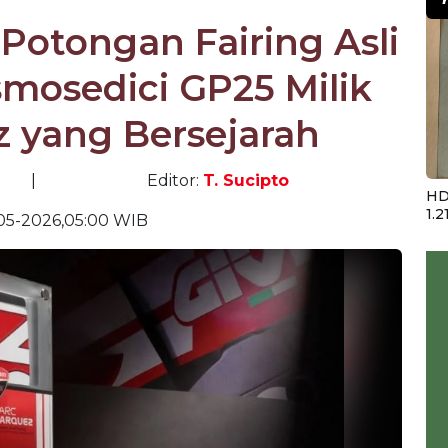
 Potongan Fairing Asli
mosedici GP25 Milik
 yang Bersejarah
|
Editor:
T. Sucipto
HD
1.2
05-2026,05:00 WIB