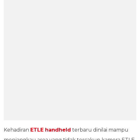
Kehadiran
ETLE handheld
terbaru dinilai mampu
menjangkau area yang tidak tercakup kamera ETLE