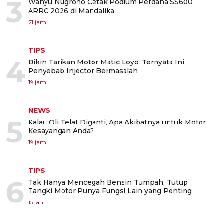
3
Wahyu Nugroho Cetak Podium Perdana SS600
ARRC 2026 di Mandalika
21 jam
TIPS
4
Bikin Tarikan Motor Matic Loyo, Ternyata Ini
Penyebab Injector Bermasalah
19 jam
NEWS
5
Kalau Oli Telat Diganti, Apa Akibatnya untuk Motor
Kesayangan Anda?
19 jam
TIPS
6
Tak Hanya Mencegah Bensin Tumpah, Tutup
Tangki Motor Punya Fungsi Lain yang Penting
15 jam