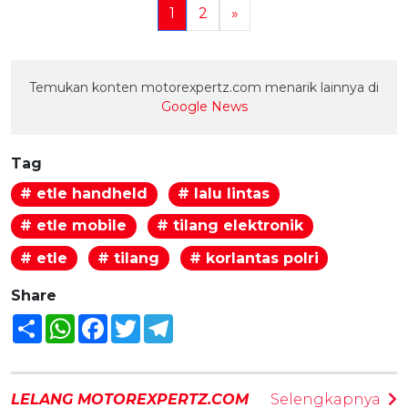
1
2
»
Temukan konten motorexpertz.com menarik lainnya di
Google News
Tag
# etle handheld
# lalu lintas
# etle mobile
# tilang elektronik
# etle
# tilang
# korlantas polri
Share
Share
WhatsApp
Facebook
Twitter
Telegram
LELANG MOTOREXPERTZ.COM
Selengkapnya