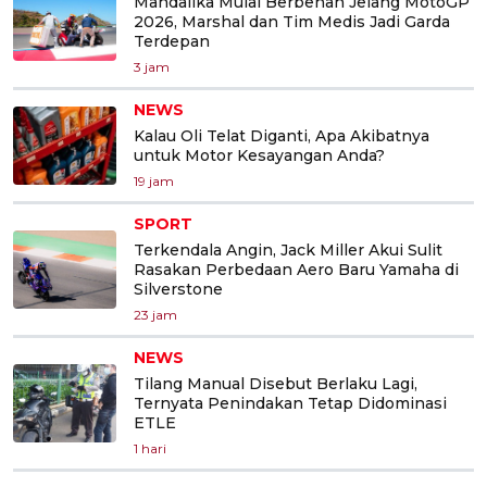
Mandalika Mulai Berbenah Jelang MotoGP
2026, Marshal dan Tim Medis Jadi Garda
Terdepan
3 jam
NEWS
Kalau Oli Telat Diganti, Apa Akibatnya
untuk Motor Kesayangan Anda?
19 jam
SPORT
Terkendala Angin, Jack Miller Akui Sulit
Rasakan Perbedaan Aero Baru Yamaha di
Silverstone
23 jam
NEWS
Tilang Manual Disebut Berlaku Lagi,
Ternyata Penindakan Tetap Didominasi
ETLE
1 hari