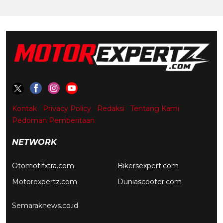
Kontak
Privacy Policy
Redaksi
Tentang Kami
Pedoman Pemberitaan
NETWORK
Otomotifxtra.com
Bikersexpert.com
Motorexpertz.com
Duniascooter.com
Semaraknews.co.id