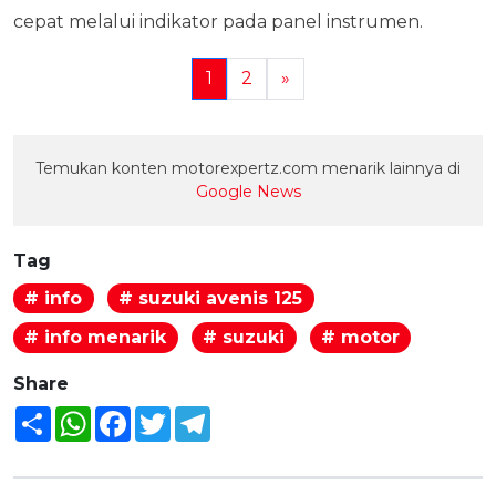
cepat melalui indikator pada panel instrumen.
1
2
»
Temukan konten motorexpertz.com menarik lainnya di
Google News
Tag
# info
# suzuki avenis 125
# info menarik
# suzuki
# motor
Share
Share
WhatsApp
Facebook
Twitter
Telegram