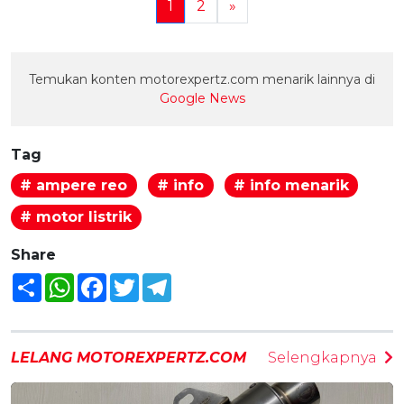
1
2
»
Temukan konten motorexpertz.com menarik lainnya di
Google News
Tag
# ampere reo
# info
# info menarik
# motor listrik
Share
Share
WhatsApp
Facebook
Twitter
Telegram
LELANG MOTOREXPERTZ.COM
Selengkapnya