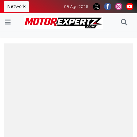
Network
09 Agu 2026