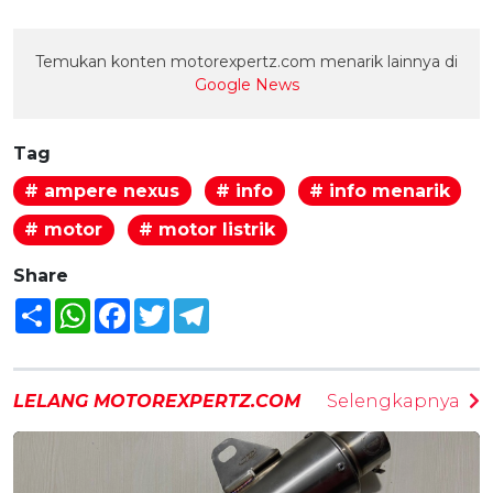
Temukan konten motorexpertz.com menarik lainnya di
Google News
Tag
# ampere nexus
# info
# info menarik
# motor
# motor listrik
Share
Share
WhatsApp
Facebook
Twitter
Telegram
LELANG MOTOREXPERTZ.COM
Selengkapnya