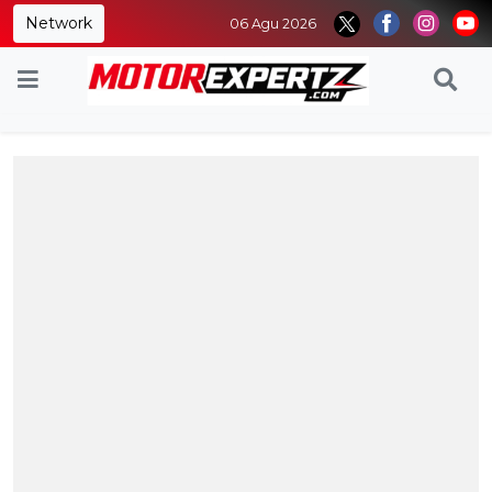
Network
06 Agu 2026