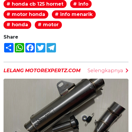
# honda cb 125 hornet
# info
# motor honda
# info menarik
# honda
# motor
Share
Share
WhatsApp
Facebook
Twitter
Telegram
LELANG MOTOREXPERTZ.COM
Selengkapnya