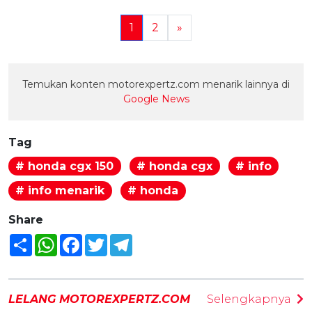
1
2
»
Temukan konten motorexpertz.com menarik lainnya di
Google News
Tag
# honda cgx 150
# honda cgx
# info
# info menarik
# honda
Share
Share
WhatsApp
Facebook
Twitter
Telegram
LELANG MOTOREXPERTZ.COM
Selengkapnya