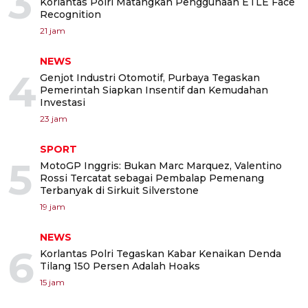
3
Korlantas Polri Matangkan Penggunaan ETLE Face
Recognition
21 jam
NEWS
4
Genjot Industri Otomotif, Purbaya Tegaskan
Pemerintah Siapkan Insentif dan Kemudahan
Investasi
23 jam
SPORT
5
MotoGP Inggris: Bukan Marc Marquez, Valentino
Rossi Tercatat sebagai Pembalap Pemenang
Terbanyak di Sirkuit Silverstone
19 jam
NEWS
6
Korlantas Polri Tegaskan Kabar Kenaikan Denda
Tilang 150 Persen Adalah Hoaks
15 jam