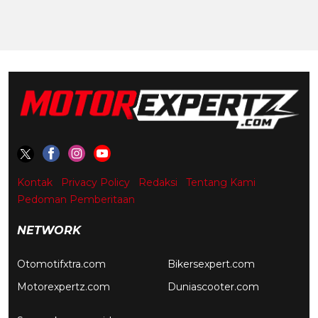
Kontak
Privacy Policy
Redaksi
Tentang Kami
Pedoman Pemberitaan
NETWORK
Otomotifxtra.com
Bikersexpert.com
Motorexpertz.com
Duniascooter.com