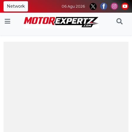
Network
06 Agu 2026