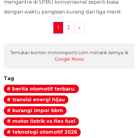
mengantre di SPBU konvensional seperti biasa
dengan waktu pengisian kurang dari tiga menit.
1
2
»
Temukan konten motorexpertz.com menarik lainnya di
Google News
Tag
# berita otomotif terbaru.
# transisi energi hijau
# kurangi impor bbm
# motor listrik vs flex fuel
# teknologi otomotif 2026