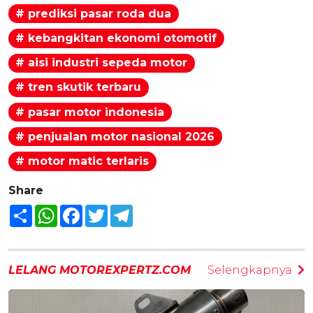
# prediksi pasar roda dua
# kebangkitan ekonomi otomotif
# aisi industri sepeda motor
# tren skutik terbaru
# pasar motor indonesia
# penjualan motor nasional 2026
# motor matic terlaris
Share
Share
WhatsApp
Facebook
Twitter
Telegram
LELANG MOTOREXPERTZ.COM
Selengkapnya