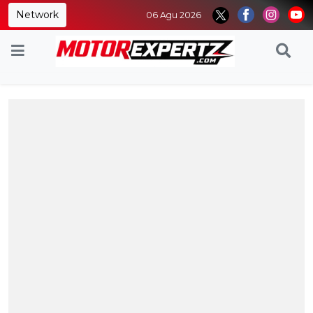
Network
06 Agu 2026