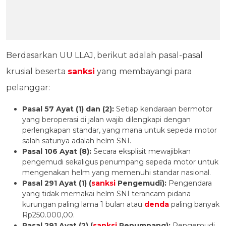
Berdasarkan UU LLAJ, berikut adalah pasal-pasal
krusial beserta
sanksi
yang membayangi para
pelanggar:
Pasal 57 Ayat (1) dan (2):
Setiap kendaraan bermotor
yang beroperasi di jalan wajib dilengkapi dengan
perlengkapan standar, yang mana untuk sepeda motor
salah satunya adalah helm SNI.
Pasal 106 Ayat (8):
Secara eksplisit mewajibkan
pengemudi sekaligus penumpang sepeda motor untuk
mengenakan helm yang memenuhi standar nasional.
Pasal 291 Ayat (1) (
sanksi
Pengemudi):
Pengendara
yang tidak memakai helm SNI terancam pidana
kurungan paling lama 1 bulan atau
denda
paling banyak
Rp250.000,00.
Pasal 291 Ayat (2) (
sanksi
Penumpang):
Pengemudi