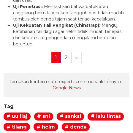
dan otak.
Uji Penetrasi:
Memastikan bahwa batok atau
cangkang helm luar cukup tangguh dan tidak mudah
tembus oleh benda tajam saat terjadi kecelakaan.
Uji Kekuatan Tali Pengikat (Chinstrap):
Menguji
ketahanan tali dagu agar helm tidak mudah terlepas
dari kepala saat pengendara mengalami benturan
beruntun.
1
2
»
Temukan konten motorexpertz.com menarik lainnya di
Google News
Tag
# uu llaj
# sni
# sanksi
# lalu lintas
# tilang
# helm
# denda