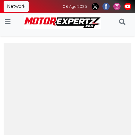
Network
08 Agu 2026