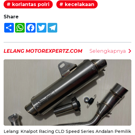
# korlantas polri
# kecelakaan
Share
Share
WhatsApp
Facebook
Twitter
Telegram
LELANG MOTOREXPERTZ.COM
Selengkapnya
Lelang: Knalpot Racing CLD Speed Series Andalan Pemilik