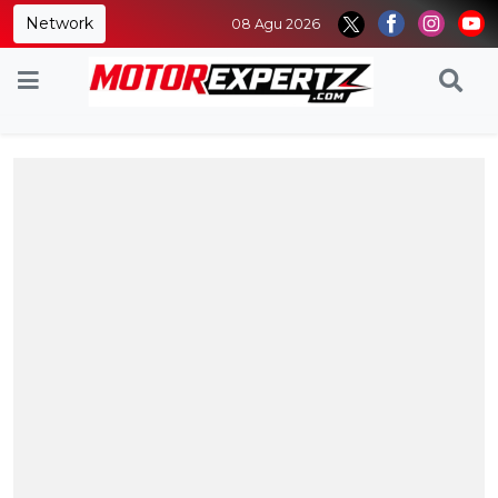
Network
08 Agu 2026