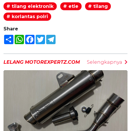
# tilang elektronik
# etle
# tilang
# korlantas polri
Share
Share
WhatsApp
Facebook
Twitter
Telegram
LELANG MOTOREXPERTZ.COM
Selengkapnya