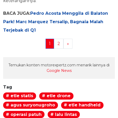
keterangannya.
BACA JUGA:
Pedro Acosta Menggila di Balaton
Park! Marc Marquez Tersalip, Bagnaia Malah
Terjebak di Q1
1
2
»
Temukan konten motorexpertz.com menarik lainnya di
Google News
Tag
# etle statis
# etle drone
# agus suryonugroho
# etle handheld
# operasi patuh
# lalu lintas