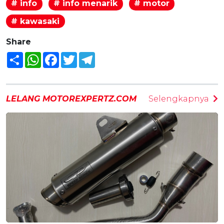
# info
# info menarik
# motor
# kawasaki
Share
Share
WhatsApp
Facebook
Twitter
Telegram
LELANG MOTOREXPERTZ.COM
Selengkapnya