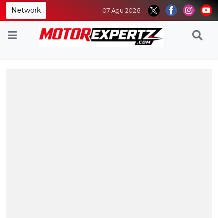
Network
07 Agu 2026