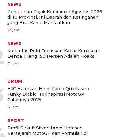
NEWS
1
Pemutihan Pajak Kendaraan Agustus 2026
di 10 Provinsi, Ini Daerah dan Keringanan
yang Bisa Kamu Manfaatkan
23 jam
NEWS
2
Korlantas Polri Tegaskan Kabar Kenaikan
Denda Tilang 150 Persen Adalah Hoaks
21 jam
UMUM
3
HJC Hadirkan Helm Fabio Quartararo
Funky Diablo, Terinspirasi MotoGP
Catalunya 2025
17 jam
SPORT
4
Profil Sirkuit Silverstone: Lintasan
Bersejarah MotoGP dan Formula 1 di