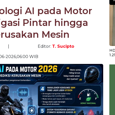
logi AI pada Motor
igasi Pintar hingga
erusakan Mesin
|
Editor:
T. Sucipto
HD
1.2
06-2026,06:00 WIB