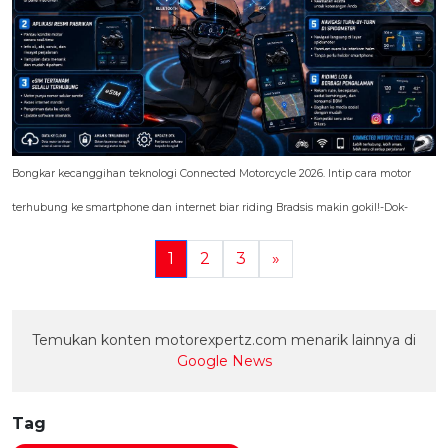
Bongkar kecanggihan teknologi Connected Motorcycle 2026. Intip cara motor
terhubung ke smartphone dan internet biar riding Bradsis makin gokil!-Dok-
1
2
3
»
Temukan konten motorexpertz.com menarik lainnya di
Google News
Tag