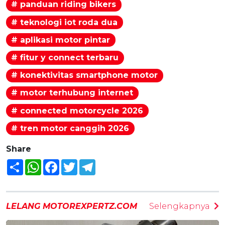
# panduan riding bikers
# teknologi iot roda dua
# aplikasi motor pintar
# fitur y connect terbaru
# konektivitas smartphone motor
# motor terhubung internet
# connected motorcycle 2026
# tren motor canggih 2026
Share
Share
WhatsApp
Facebook
Twitter
Telegram
LELANG MOTOREXPERTZ.COM
Selengkapnya