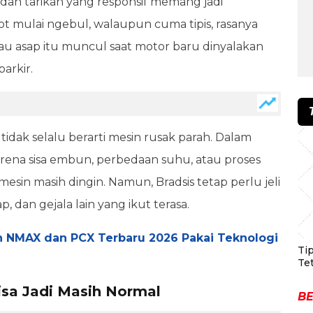
 dan tarikan yang responsif memang jadi
ot mulai ngebul, walaupun cuma tipis, rasanya
alau asap itu muncul saat motor baru dinyalakan
arkir.
tidak selalu berarti mesin rusak parah. Dalam
karena sisa embun, perbedaan suhu, atau proses
in masih dingin. Namun, Bradsis tetap perlu jeli
, dan gejala lain yang ikut terasa.
ah NMAX dan PCX Terbaru 2026 Pakai Teknologi
Ti
Te
isa Jadi Masih Normal
BE