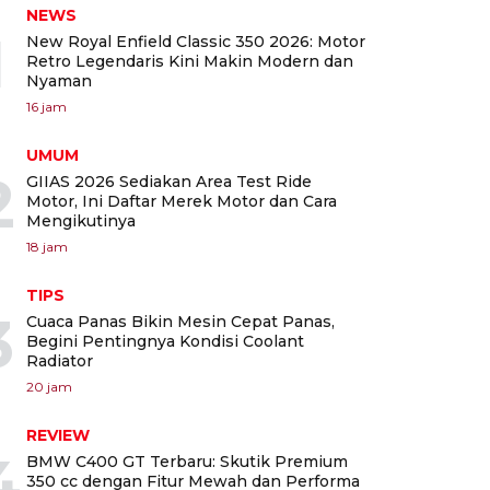
NEWS
1
New Royal Enfield Classic 350 2026: Motor
Retro Legendaris Kini Makin Modern dan
Nyaman
16 jam
UMUM
2
GIIAS 2026 Sediakan Area Test Ride
Motor, Ini Daftar Merek Motor dan Cara
Mengikutinya
18 jam
TIPS
3
Cuaca Panas Bikin Mesin Cepat Panas,
Begini Pentingnya Kondisi Coolant
Radiator
20 jam
REVIEW
4
BMW C400 GT Terbaru: Skutik Premium
350 cc dengan Fitur Mewah dan Performa