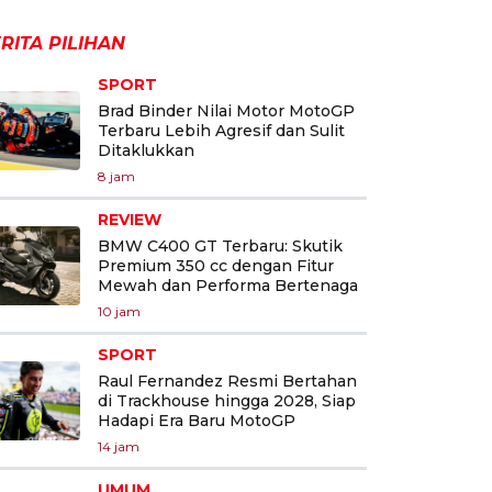
RITA PILIHAN
SPORT
Brad Binder Nilai Motor MotoGP
Terbaru Lebih Agresif dan Sulit
Ditaklukkan
8 jam
REVIEW
BMW C400 GT Terbaru: Skutik
Premium 350 cc dengan Fitur
Mewah dan Performa Bertenaga
10 jam
SPORT
Raul Fernandez Resmi Bertahan
di Trackhouse hingga 2028, Siap
Hadapi Era Baru MotoGP
14 jam
UMUM