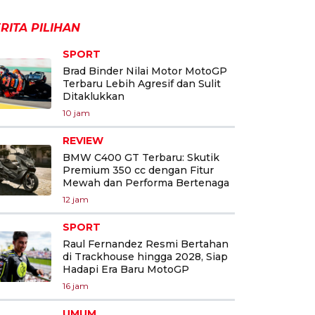
RITA PILIHAN
SPORT
Brad Binder Nilai Motor MotoGP
Terbaru Lebih Agresif dan Sulit
Ditaklukkan
10 jam
REVIEW
BMW C400 GT Terbaru: Skutik
Premium 350 cc dengan Fitur
Mewah dan Performa Bertenaga
12 jam
SPORT
Raul Fernandez Resmi Bertahan
di Trackhouse hingga 2028, Siap
Hadapi Era Baru MotoGP
16 jam
UMUM