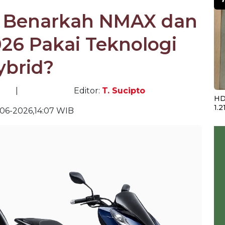
a: Benarkah NMAX dan
26 Pakai Teknologi
ybrid?
|
Editor:
T. Sucipto
HD
1.2
06-2026,14:07 WIB