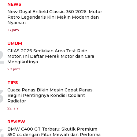
NEWS
1
New Royal Enfield Classic 350 2026: Motor
Retro Legendaris Kini Makin Modern dan
Nyaman
18 jam
UMUM
2
GIIAS 2026 Sediakan Area Test Ride
Motor, Ini Daftar Merek Motor dan Cara
Mengikutinya
20 jam
TIPS
3
Cuaca Panas Bikin Mesin Cepat Panas,
Begini Pentingnya Kondisi Coolant
Radiator
22 jam
REVIEW
4
BMW C400 GT Terbaru: Skutik Premium
350 cc dengan Fitur Mewah dan Performa